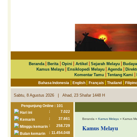
|
|
|
|
|
Beranda
Berita
Opini
Artikel
Sejarah Melayu
Budaya
|
|
|
Kamus Melayu
Ensiklopedi Melayu
Agenda
Direkt
|
|
Komentar Tamu
Tentang Kami
|
|
|
|
Bahasa Indonesia
English
Français
Thailand
Filipin
|
Sabtu, 8 Agustus 2026
Ahad, 23 Shafar 1448 H
Pengunjung Online : 101
:
7.022
Hari ini
:
37.661
Beranda »
Kamus Melayu
» Kamus Mel
Kemarin
:
258.729
Kamus Melayu
Minggu kemarin
:
11.454.048
Bulan kemarin