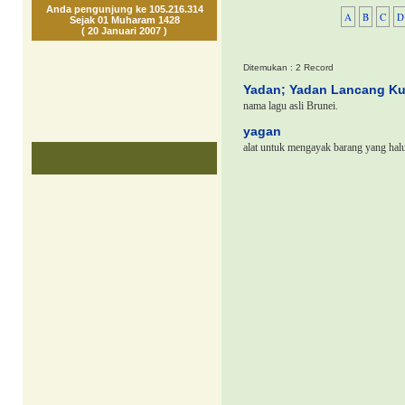
Anda pengunjung ke 105.216.314
A
B
C
D
Sejak 01 Muharam 1428
( 20 Januari 2007 )
Ditemukan : 2 Record
Yadan; Yadan Lancang K
nama lagu asli Brunei.
yagan
alat untuk mengayak barang yang halus