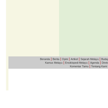
|
|
|
|
|
Beranda
Berita
Opini
Artikel
Sejarah Melayu
Buda
|
|
|
Kamus Melayu
Ensiklopedi Melayu
Agenda
Direk
|
Komentar Tamu
Tentang Kami